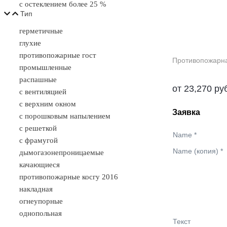
с остеклением более 25 %
Тип
герметичные
глухие
противопожарные гост
промышленные
распашные
от
23,270
ру
с вентиляцией
с верхним окном
Заявка
с порошковым напылением
с решеткой
Name
*
с фрамугой
Name (копия)
*
дымогазонепроницаемые
качающиеся
противопожарные косгу 2016
накладная
огнеупорные
однопольная
Текст