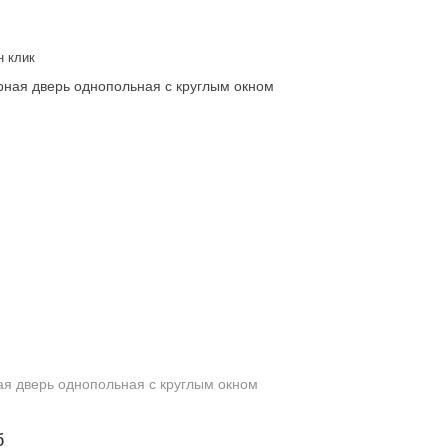
н клик
Противопожарная дверь однопольная с круглым окном
б