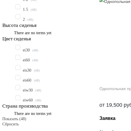
1.5
(
48
)
2
(
48
)
Высота сиденья
There are no terms yet
Цвет сиденья
ei30
(
48
)
ei60
(
48
)
eis30
(
48
)
eis60
(
48
)
Однопольная пр
eiw30
(
48
)
eiw60
(
48
)
от
19,500
ру
Страна производства
There are no terms yet
Заявка
Показать
(
48
)
Сбросить