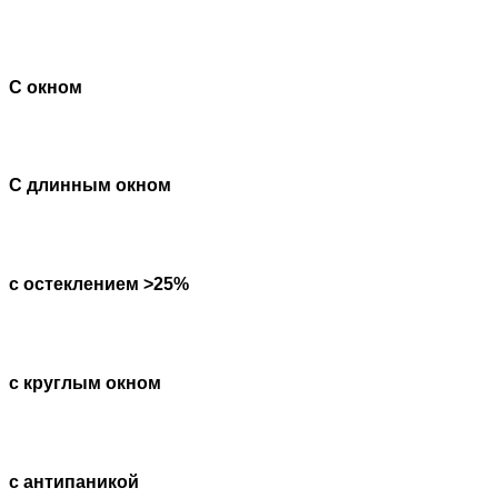
С окном
С длинным окном
с остеклением >25%
с круглым окном
с антипаникой