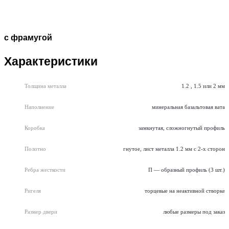
с фрамугой
Характеристики
Толщина металла
1.2 , 1.5 или 2 мм
Наполнение
минеральная базальтовая вата
Коробка
замкнутая, сложногнутый профиль
Полотно
гнутое, лист металла 1.2 мм с 2-х сторон
Ребра жесткости
П — образный профиль (3 шт.)
Ригеля
торцевые на неактивной створке
Размер двери
любые размеры под заказ