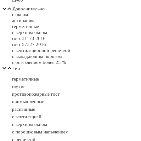
EI-60
Дополнительно
с окном
антипаника
герметичные
с верхним окном
гост 31173 2016
гост 57327 2016
с вентиляционной решеткой
с выпадающим порогом
с остеклением более 25 %
Тип
герметичные
глухие
противопожарные гост
промышленные
распашные
с вентиляцией
с верхним окном
с порошковым напылением
с решеткой