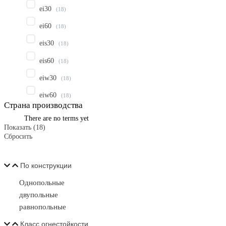
ei30
(
18
)
ei60
(
18
)
eis30
(
18
)
eis60
(
18
)
eiw30
(
18
)
eiw60
(
18
)
Страна производства
There are no terms yet
Показать
(
18
)
Сбросить
По конструкции
Однопольные
двупольные
равнопольные
Класс огнестойкости