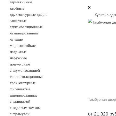
герметичные
двойные
двухконтурные двери
Купить в оди
защитные
звукоизоляционные
ламинированные
лучшие
морозостойкие
надежные
наружные
популярные
с шумоизоляцией
теплоизоляционные
трёхконтурные
филенчатые
шпонированные
Тамбурная двер
с задвижкой
с кодовым замком
от
21,320
ру
с фрамугой