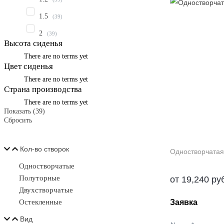
1.5
(
39
)
2
(
39
)
Высота сиденья
There are no terms yet
Цвет сиденья
There are no terms yet
Страна производства
There are no terms yet
Показать
(
39
)
Сбросить
Кол-во створок
Одностворчатая
Одностворчатые
Полуторные
от
19,240
ру
Двухстворчатые
Заявка
Остекленные
Вид