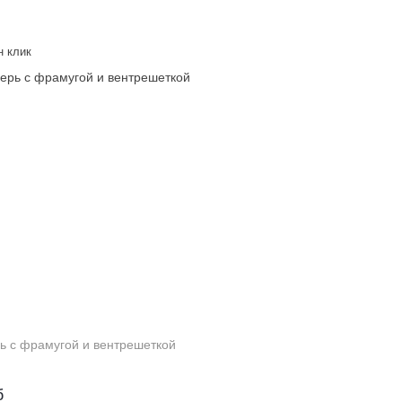
н клик
ь с фрамугой и вентрешеткой
б