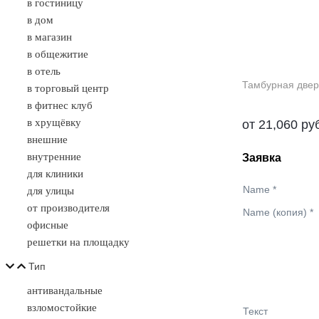
в гостиницу
в дом
в магазин
в общежитие
в отель
Тамбурная двер
в торговый центр
в фитнес клуб
в хрущёвку
от
21,060
ру
внешние
Заявка
внутренние
для клиники
Name
*
для улицы
от производителя
Name (копия)
*
офисные
решетки на площадку
Тип
антивандальные
взломостойкие
Текст