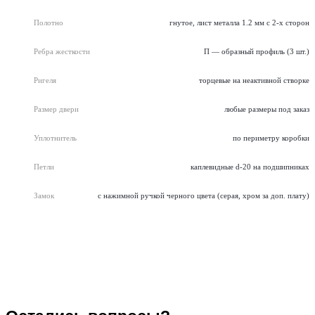
Полотно
гнутое, лист металла 1.2 мм с 2-х сторон
Ребра жесткости
П — образный профиль (3 шт.)
Ригеля
торцевые на неактивной створке
Размер двери
любые размеры под заказ
Уплотнитель
по периметру коробки
Петли
каплевидные d-20 на подшипниках
Замок
с нажимной ручкой черного цвета (серая, хром за доп. плату)