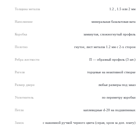
Толщина металла
1.2 , 1.5 или 2 мм
Наполнение
минеральная базальтовая вата
Коробка
замкнутая, сложногнутый профиль
Полотно
гнутое, лист металла 1.2 мм с 2-х сторон
Ребра жесткости
П — образный профиль (3 шт.)
Ригеля
торцевые на неактивной створке
Размер двери
любые размеры под заказ
Уплотнитель
по периметру коробки
Петли
каплевидные d-20 на подшипниках
Замок
с нажимной ручкой черного цвета (серая, хром за доп. плату)