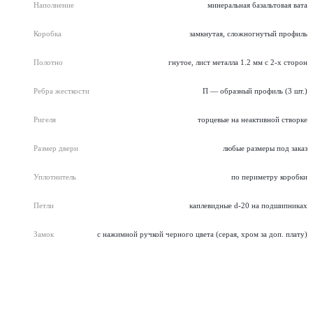
Наполнение
минеральная базальтовая вата
Коробка
замкнутая, сложногнутый профиль
Полотно
гнутое, лист металла 1.2 мм с 2-х сторон
Ребра жесткости
П — образный профиль (3 шт.)
Ригеля
торцевые на неактивной створке
Размер двери
любые размеры под заказ
Уплотнитель
по периметру коробки
Петли
каплевидные d-20 на подшипниках
Замок
с нажимной ручкой черного цвета (серая, хром за доп. плату)