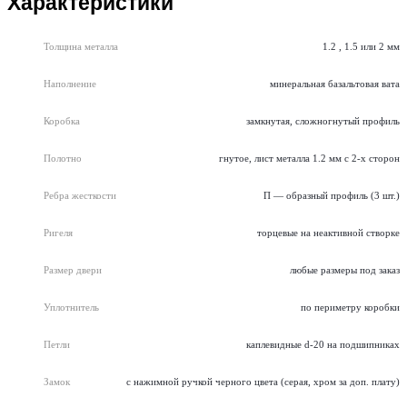
Характеристики
Толщина металла
1.2 , 1.5 или 2 мм
Наполнение
минеральная базальтовая вата
Коробка
замкнутая, сложногнутый профиль
Полотно
гнутое, лист металла 1.2 мм с 2-х сторон
Ребра жесткости
П — образный профиль (3 шт.)
Ригеля
торцевые на неактивной створке
Размер двери
любые размеры под заказ
Уплотнитель
по периметру коробки
Петли
каплевидные d-20 на подшипниках
Замок
с нажимной ручкой черного цвета (серая, хром за доп. плату)