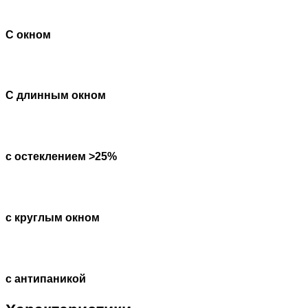
С окном
С длинным окном
с остеклением >25%
с круглым окном
с антипаникой